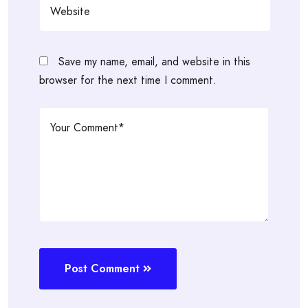
Save my name, email, and website in this
browser for the next time I comment.
Post Comment