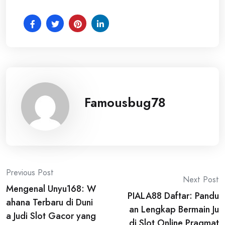
Famousbug78
Post
Previous Post
Next Post
Mengenal Unyu168: W
navigation
PIALA88 Daftar: Pandu
ahana Terbaru di Duni
an Lengkap Bermain Ju
a Judi Slot Gacor yang
di Slot Online Pragmat