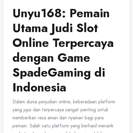
Unyu168: Pemain
Utama Judi Slot
Online Terpercaya
dengan Game
SpadeGaming di
Indonesia
Dalam dunia perjudian online, keberadaan platform
yang jujur dan terpercaya sangat penting untuk
memberikan rasa aman dan nyaman bagi para
pemain. Salah satu platform yang berhasil menarik