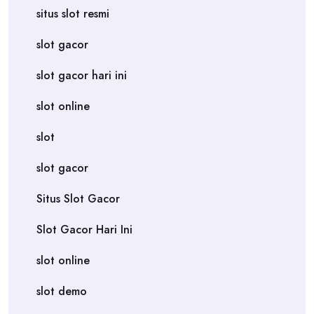
situs slot resmi
slot gacor
slot gacor hari ini
slot online
slot
slot gacor
Situs Slot Gacor
Slot Gacor Hari Ini
slot online
slot demo