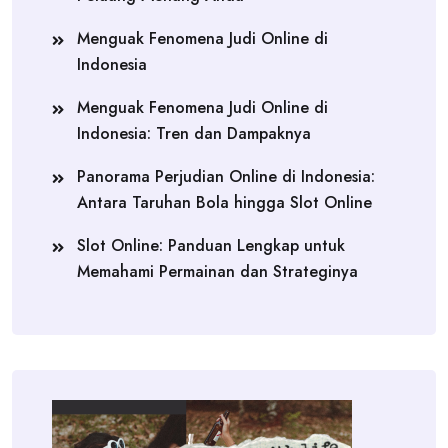
Menguak Fenomena Judi Online di
Indonesia
Menguak Fenomena Judi Online di
Indonesia: Tren dan Dampaknya
Panorama Perjudian Online di Indonesia:
Antara Taruhan Bola hingga Slot Online
Slot Online: Panduan Lengkap untuk
Memahami Permainan dan Strateginya